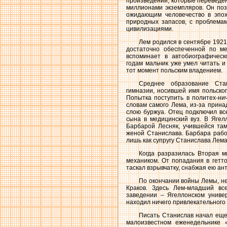
произведений, которые переведен
миллионами экземпляров. Он по
ожидающим человечество в эпох
природных запасов, с проблема
цивилизациями.
Лем родился в сентябре 1921
достаточно обеспеченной по ме
вспоминает в автобиографичес
годам мальчик уже умел читать и
тот момент польским владением.
Среднее образование Ста
гимназии, носившей имя польско
Попытка поступить в политех-нич
словам самого Лема, из-за прин
слою буржуа. Отец подключил вс
сына в медицинский вуз. В Ягел
Барбарой Лесняк, учившейся там
женой Станислава. Барбара работ
лишь как супругу Станислава Лема
Когда разразилась Вторая м
механиком. От попадания в гетт
таскал взрывчатку, снабжая ею а
По окончании войны Лемы, не
Краков. Здесь Лем-младший вс
заведении – Ягеллонском универ
находил ничего привлекательного 
Писать Станислав начал еще
малоизвестном еженедельнике 