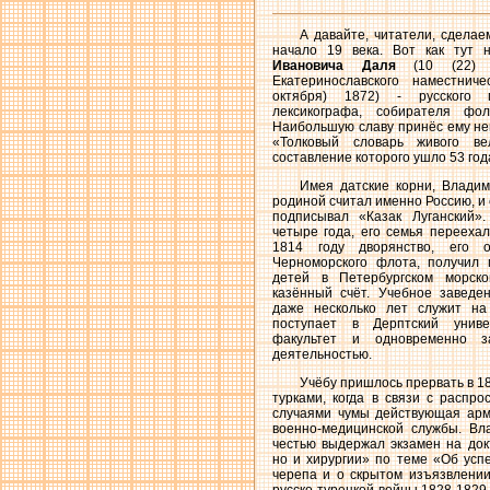
А давайте, читатели, сделае
начало 19 века. Вот как тут
Ивановича Даля
(10 (22) н
Екатеринославского наместнич
октября) 1872) - русского 
лексикографа, собирателя фол
Наибольшую славу принёс ему н
«Толковый словарь живого вел
составление которого ушло 53 год
Имея датские корни, Владим
родиной считал именно Россию, и
подписывал «Казак Луганский»
четыре года, его семья перееха
1814 году дворянство, его 
Черноморского флота, получил 
детей в Петербургском морско
казённый счёт. Учебное заведе
даже несколько лет служит на
поступает в Дерптский унив
факультет и одновременно з
деятельностью.
Учёбу пришлось прервать в 18
турками, когда в связи с распр
случаями чумы действующая арм
военно-медицинской службы. Вл
честью выдержал экзамен на док
но и хирургии» по теме «Об ус
черепа и о скрытом изъязвлении