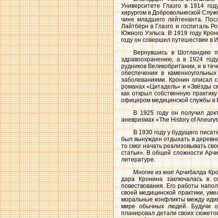
Университете Глазго в 1914 го
хирургом в Добровольческой Служб
чине младшего лейтенанта. Посл
Лайтбёрн в Глазго и госпиталь Ро
Южного Уэльса. В 1919 году Крон
году он совершил путешествие в И
Вернувшись в Шотландию по
здравоохранению, а в 1924 го
рудников Великобритании, и в те
обеспечении в каменноугольны
заболеваниями. Кронин описал с
романах «Цитадель» и «Звёзды см
как открыл собственную практику
офицером медицинской службы в 
В 1925 году он получил док
аневризмах «The History of Aneury
В 1930 году у будущего писа
был вынужден отдыхать в деревн
то смог начать реализовывать св
статьи». В общей сложности Арч
литературе.
Многие из книг Арчибалда Кр
дара Кронина заключалась в с
повествования. Его работы напо
своей медицинской практики, ум
моральные конфликты между идив
мире обычных людей. Будучи о
планировал детали своих сюжетов.