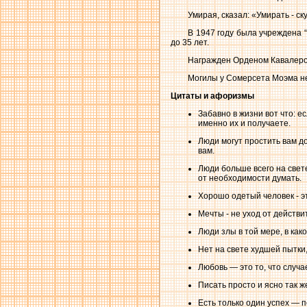
Умирая, сказал: «Умирать - ск
В 1947 году была учреждена 
до 35 лет.
Награжден Орденом Кавалеров
Могилы у Сомерсета Моэма нет
Цитаты и афоризмы
Забавно в жизни вот что: 
именно их и получаете.
Люди могут простить вам д
вам.
Люди больше всего на свете
от необходимости думать.
Хорошо одетый человек - э
Мечты - не уход от действи
Люди злы в той мере, в как
Нет на свете худшей пытки,
Любовь — это то, что случа
Писать просто и ясно так ж
Есть только один успех — п