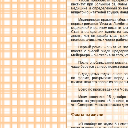
Чтобы приобрести професси
институт при больнице св. Фомы
медицине и определенный жизнен
нищетой обитателей трущоб лондо
Медицинская практика, сблизи
первых романов “Лиза из Ламбета”
медициной и целиком посвятить с
Став впоследствии одним из са
десять лет он зарабатывал свои
низкооплачиваемых черно-рабочи
Первый роман – “Лиза из Лам
вместе с пьесой “Леди Фредери
Мейербера – он сжег из-за того, ч
После опубликования романа 
чаще берется за перо повествоват
В двадцатых годах нашего ве
по форме, раскрывают перед ч
выхватывая его порою из социаль
Всего по произведениям Моэм
Моэм скончался 15 декабря 
пациентов, умерших в больнице, п
что Сомерсет Моэм скончался дом
Факты из жизни
«Я вообще не ходил бы смотр
нужным проверять их действие на п