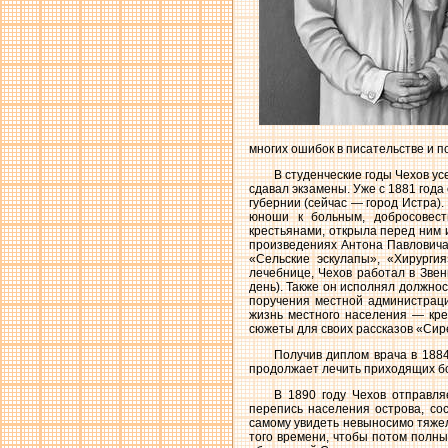
многих ошибок в писательстве и п
В студенческие годы Чехов ус
сдавал экзамены. Уже с 1881 года
губернии (сейчас — город Истра)
юноши к больным, добросовест
крестьянами, открыла перед ним 
произведениях Антона Павловича
«Сельские эскулапы», «Хирурги
лечебнице, Чехов работал в Звен
день). Также он исполнял должнос
поручения местной администраци
жизнь местного населения — кре
сюжеты для своих рассказов «Сир
Получив диплом врача в 1884
продолжает лечить приходящих бо
В 1890 году Чехов отправля
перепись населения острова, сос
самому увидеть невыносимо тяже
того времени, чтобы потом полным