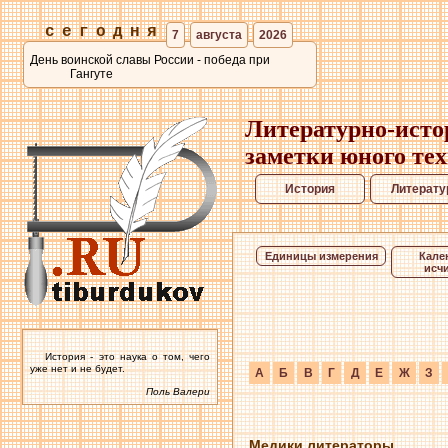
сегодня
7
августа
2026
День воинской славы России - победа при
Гангуте
Литературно-исто
заметки юного те
История
Литерату
Единицы измерения
Кале
исч
История - это наука о том, чего
уже нет и не будет.
А
Б
В
Г
Д
Е
Ж
З
Поль Валери
Медики литераторы