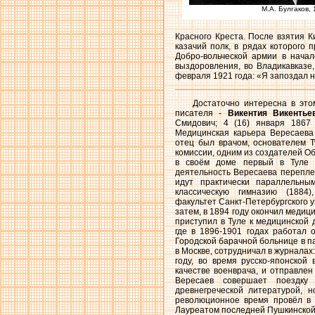
М.А. Булгаков,
Красного Креста. После взятия К
казачий полк, в рядах которого
Добро-вольческой армии в нача
выздоровления, во Владикавказе
февраля 1921 года: «Я запоздал н
Достаточно интересна в это
писателя -
Викентия Викентье
Смидович; 4 (16) января 1867 
Медицинская карьера Вересаева
отец был врачом, основателем Т
комиссии, одним из создателей О
в своём доме первый в Туле д
деятельность Вересаева перепле
идут практически параллельны
классическую гимназию (1884)
факультет Санкт-Петербургского у
затем, в 1894 году окончил медиц
приступил в Туле к медицинской 
где в 1896-1901 годах работал
Городской барачной больнице в па
в Москве, сотрудничал в журналах
году, во время русско-японской
качестве военврача, и отправлен
Вересаев совершает поездку
древнегреческой литературой, 
революционное время провёл в 
Лауреатом последней Пушкинской 