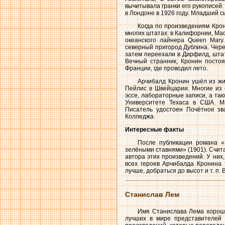
вычитывала гранки его рукописей.
в Лондоне в 1926 году. Младший с
Когда по произведениям Крон
многих штатах: в Калифорнии, Мас
океанского лайнера Queen Mary
северный пригород Дублина. Чере
затем переехали в Дирфилд, штат
Вечный странник, Кронин постоя
Франции, где проводил лето.
Арчибалд Кронин ушёл из жиз
Пейлис в Швейцарии. Многие из 
эссе, лабораторные записи, а та
Университете Техаса в США. М
Писатель удостоен Почётное зв
Колледжа.
Интересные факты
После публикации романа «
зелёными ставнями» (1901). Счита
автора этих произведений. У них
всех героев Арчибалда Кронина 
лучше, добраться до высот и т. п.
Станислав Лем
Имя Станислава Лема хорош
лучших в мире представителей 