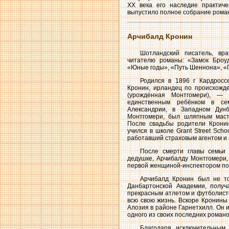
ХХ века его наследие практиче
выпустило полное собрание романов
Арчибалд Кронин
Шотландский писатель, вра
читателю романы: «Замок Броуд
«Юные годы», «Путь Шеннона», «
Родился в 1896 г Кардросс
Кронин, ирландец по происхожде
(урождённая Монтгомери), — 
единственным ребёнком в се
Александрии, в Западном Дун
Монтгомери, был шляпным маст
После свадьбы родители Кронин
учился в школе Grant Street Scho
работавший страховым агентом и 
После смерти главы семьи
дедушке, Арчибалду Монтгомери,
первой женщиной-инспектором по
Арчибалд Кронин был не то
Данбартонской Академии, получ
прекрасным атлетом и футболисто
всю свою жизнь. Вскоре Кронины
Алозия в районе Гарнетхилл. Он и
одного из своих последних роман
Благодаря исключительным