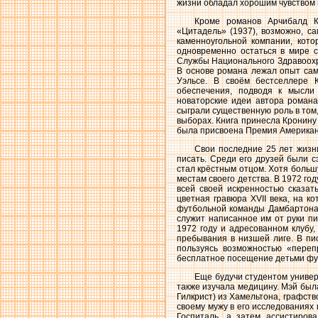
жизни обладал хорошим чувством 
Кроме романов Арчибалд К
«Цитадель» (1937), возможно, са
каменноугольной компании, кото
одновременно остаться в мире с
Службы Национального Здравоохр
В основе романа лежал опыт сам
Уэльсе. В своём бестселлере 
обеспечения, подводя к мысли
новаторские идеи автора роман
сыграли существенную роль в том
выборах. Книга принесла Кронину
была присвоена Премия Американс
Свои последние 25 лет жизн
писать. Среди его друзей были 
стал крёстным отцом. Хотя больш
местам своего детства. В 1972 го
всей своей искренностью сказа
цветная гравюра XVII века, на 
футбольной команды Дамбартона»
служит написанное им от руки пи
1972 году и адресованном клубу
пребывания в низшей лиге. В пис
пользуясь возможностью «переп
бесплатное посещение детьми фу
Еще будучи студентом универ
также изучала медицину. Мэй была
Гилкрист) из Хамельтона, графств
своему мужу в его исследованиях
Госпиталь, а затем ассистиров