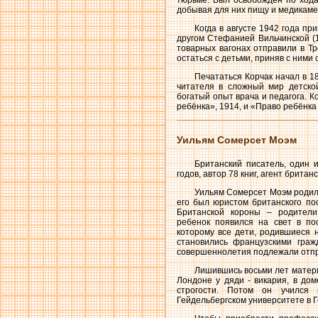
тюрьме. Был освобождён по ходат
добывая для них пищу и медикаме
Когда в августе 1942 года п
другом Стефанией Вильчинской (1
товарных вагонах отправили в Т
остаться с детьми, приняв с ними 
Печататься Корчак начал в 18
читателя в сложный мир детско
богатый опыт врача и педагога. К
ребёнка», 1914, и «Право ребёнка
Уильям Сомерсет Моэм
Британский писатель, один 
годов, автор 78 книг, агент британ
Уильям Сомерсет Моэм родилс
его был юристом британского по
Британской короны – родители
ребенок появился на свет в по
которому все дети, родившиеся 
становились французскими граж
совершеннолетия подлежали отпра
Лишившись восьми лет матери
Лондоне у дяди - викария, в до
строгости. Потом он учился
Гейдельбергском университете в 