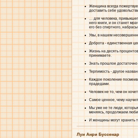
Женщина всегда пожертвует
доставить себе удовольств
… для человека, привыкшего
него книги, и он станет мр
его без спиртного, набрасы
Увы, в нашем несовершенно
Доброта - единственная це
Жизнь на десять процентов с
принимаете.
Знать прошлое достаточно
Терпимость - другое назва
Каждое поколение посмеива
прадедами.
Человек не то, чем он хочет
Самое ценное, чему научила
Мы уже не те люди, которым
меняясь, продолжаем любит
И женщины могут хранить та
Луи Анри Буссенар