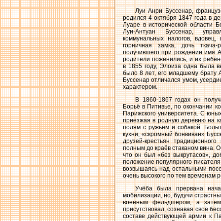
Луи Анри Буссенар, француз
родился 4 октября 1847 года в д
Луаре в исторической области Б
Луи-Антуан Буссенар, упра
коммунальных налогов, вдовец
горничная замка, дочь ткача-
получившего при рождении имя Ан
родители поженились, и их ребён
в 1855 году, Элоиза одна была 
было 8 лет, его младшему брату 
Буссенар отличался умом, усерди
характером.
В 1860-1867 годах он полу
Борьё в Питивье, по окончании к
Парижского университета. С юных
приезжая в родную деревню на к
полям с ружьём и собакой. Боль
кухни, «скромный бонвиван» Бусс
друзей-крестьян традиционного 
полным до краёв стаканом вина. 
что он был «без выкрутасов», д
положение популярного писателя и
возвышаясь над остальными посе
очень высокого по тем временам р
Учёба была прервана нача
мобилизации, но, будучи страстн
военным фельдшером, а затем
присутствовал, сознавая своё бе
составе действующей армии к Па