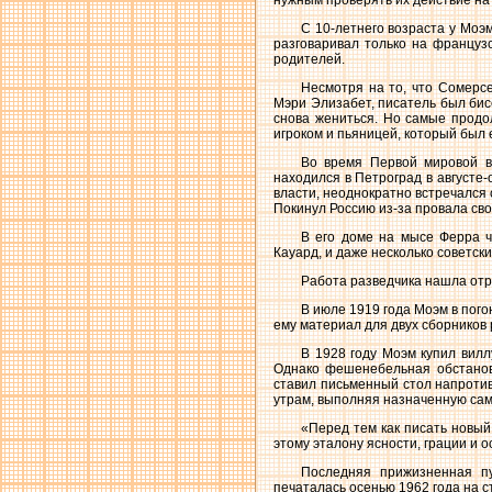
С 10-летнего возраста у Моэм
разговаривал только на француз
родителей.
Несмотря на то, что Сомерсе
Мэри Элизабет, писатель был бис
снова жениться. Но самые прод
игроком и пьяницей, который был 
Во время Первой мировой в
находился в Петроград в августе-
власти, неоднократно встречался
Покинул Россию из-за провала св
В его доме на мысе Ферра ч
Кауард, и даже несколько советск
Работа разведчика нашла отра
В июле 1919 года Моэм в пого
ему материал для двух сборников 
В 1928 году Моэм купил вилл
Однако фешенебельная обстановк
ставил письменный стол напротив
утрам, выполняя назначенную сам
«Перед тем как писать новый
этому эталону ясности, грации и 
Последняя прижизненная пу
печаталась осенью 1962 года на 