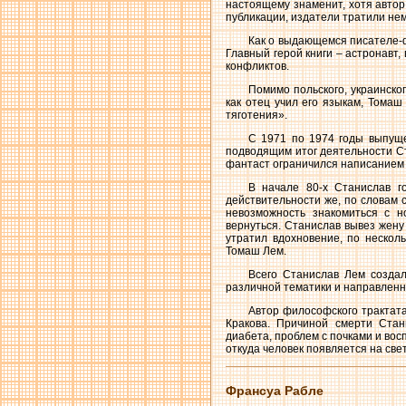
настоящему знаменит, хотя автор
публикации, издатели тратили не
Как о выдающемся писателе-ф
Главный герой книги – астронавт
конфликтов.
Помимо польского, украинског
как отец учил его языкам, Тома
тяготения».
С 1971 по 1974 годы выпуще
подводящим итог деятельности Ст
фантаст ограничился написанием 
В начале 80-х Станислав 
действительности же, по словам
невозможность знакомиться с 
вернуться. Станислав вывез жену 
утратил вдохновение, по нескол
Томаш Лем.
Всего Станислав Лем создал
различной тематики и направленн
Автор философского трактата
Кракова. Причиной смерти Стан
диабета, проблем с почками и вос
откуда человек появляется на све
Франсуа Рабле