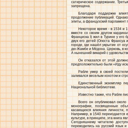
сатирическое содержание. Треть
запрещена.
Благодаря поддержке влия
продолжение публикаций. Однако
элиты, а французский парламент 
Некоторое время - в 1534 и 
вместе со своим другом кардина
Франциска I) жил в Турине у его 
двух его детей (Огюста Франсуа 
городе, где нашёл укрытие от ос
дю-Жамбе и Мёдона. Церковь, в ко
А нынешний викарий с удовольств
Он отказался от этой должн
предположительно были «Иду искат
Рабле умер в своей постели
заливался веселым хохотом и стр
Единственный экземпляр пе
Национальной библиотеке.
Известно также, что Рабле п
Всего он опубликовал около 
монографии, посвященные объя
касающихся влияния личности, п
Например, в 1540 переиздается е
культуре, в принципе, эта книга я
Сегодняшнему читателю доступн
переводились на русский язык и