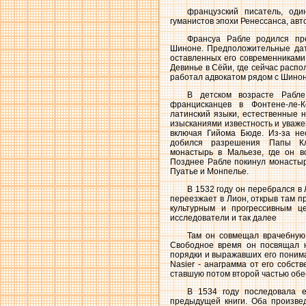
французский писатель, оди
гуманистов эпохи Ренессанса, ав
Франсуа Рабле родился пр
Шиноне. Предположительные дат
оставленных его современниками
Девинье в Сёйи, где сейчас расп
работал адвокатом рядом с Шино
В детском возрасте Рабл
францисканцев в Фонтене-ле-К
латинский языки, естественные н
изысканиями известность и уваже
включая Гийома Бюде. Из-за не
добился разрешения Папы Кл
монастырь в Мальезе, где он в
Позднее Рабле покинул монастыр
Пуатье и Монпелье.
В 1532 году он перебрался в 
переезжает в Лион, открыв там пр
культурным и прогрессивным ц
исследователи и так далее
Там он совмещал врачебную 
Свободное время он посвящал н
порядки и выражавших его понима
Nasier - анаграмма от его собст
ставшую потом второй частью обе
В 1534 году последовала е
предыдущей книги. Оба произве