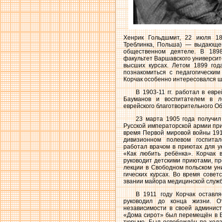
Хенрик Гольдшмит, 22 июля 18
Треблинка, Польша) — выдающем
общественном деятеле. В 1898
факультет Варшавского университ
высших курсах. Летом 1899 го
познакомиться с педагогически
Корчак особенно интересовался ш
В 1903-11 гг. работал в евр
Бауманов и воспитателем в ле
еврейского благотворительного О
23 марта 1905 года получил
Русской императорской армии при
время Первой мировой войны 1914
дивизионном полевом госпитал
работал врачом в приютах для ук
«Как любить ребёнка». Корчак 
руководит детскими приютами, пр
лекции в Свободном польском ун
гических курсах. Во время совет
звании майора медицинской служб
В 1911 году Корчак оставл
руководил до конца жизни. О
независимости в своей админист
«Дома сирот» был перемещён в Ва