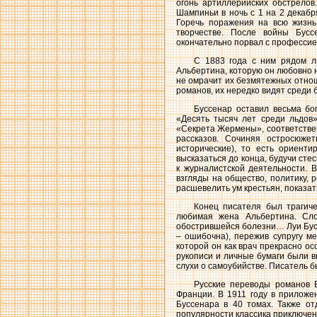
огонь артиллерийских обстрелов
Шампиньи в ночь с 1 на 2 декаб
Горечь поражения на всю жизнь
творчестве. После войны Бусс
окончательно порвал с профессие
С 1883 года с ним рядом л
Альбертина, которую он любовно н
не омрачит их безмятежных отнош
романов, их нередко видят среди 
Буссенар оставил весьма бо
«Десять тысяч лет среди льдов
«Секрета Жермены», соответствен
рассказов. Сочиняя остросюже
исторические), то есть ориент
высказаться до конца, будучи ст
к журналистской деятельности. 
взгляды на общество, политику,
расшевелить ум крестьян, показать
Конец писателя был трагиче
любимая жена Альбертина. Сло
обострившейся болезни… Луи Бусс
– ошибочна), пережив супругу м
которой он как врач прекрасно ос
рукописи и личные бумаги были 
слухи о самоубийстве. Писатель 
Русские переводы романов Б
Франции. В 1911 году в приложе
Буссенара в 40 томах. Также о
популярности классика приключе