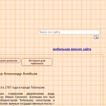
мобильная версия сайта
ории религии
История для
чайников
тор Александр Алябьев
та 1787 года в городе Тобольске.
ал старинном дворянскому роду,
цу Ивана Грозного. Батюшка его был
убернатором Тобольска, сенатором, а
более важные государственные посты –