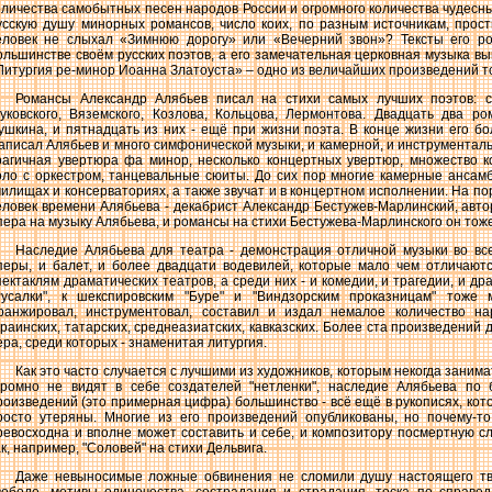
оличества самобытных песен народов России и огромного количества чудесн
усскую душу минорных романсов, число коих, по разным источникам, прост
еловек не слыхал «Зимнюю дорогу» или «Вечерний звон»? Тексты его ро
ольшинстве своём русских поэтов, а его замечательная церковная музыка вы
Литургия ре-минор Иоанна Златоуста» – одно из величайших произведений т
Романсы Александр Алябьев писал на стихи самых лучших поэтов: с
уковского, Вяземского, Козлова, Кольцова, Лермонтова. Двадцать два р
ушкина, и пятнадцать из них - ещё при жизни поэта. В конце жизни его бо
аписал Алябьев и много симфонической музыки, и камерной, и инструментал
рагичная увертюра фа минор, несколько концертных увертюр, множество 
оло с оркестром, танцевальные сюиты. До сих пор многие камерные ансам
чилищах и консерваториях, а также звучат и в концертном исполнении. На 
еловек времени Алябьева - декабрист Александр Бестужев-Марлинский, авто
пера на музыку Алябьева, и романсы на стихи Бестужева-Марлинского он тоже
Наследие Алябьева для театра - демонстрация отличной музыки во все
перы, и балет, и более двадцати водевилей, которые мало чем отличаются
пектаклям драматических театров, а среди них - и комедии, и трагедии, и д
Русалки", к шекспировским "Буре" и "Виндзорским проказницам" тоже 
ранжировал, инструментовал, составил и издал немалое количество на
краинских, татарских, среднеазиатских, кавказских. Более ста произведений
ера, среди которых - знаменитая литургия.
Как это часто случается с лучшими из художников, которым некогда заним
кромно не видят в себе создателей "нетленки", наследие Алябьева по
роизведений (это примерная цифра) большинство - всё ещё в рукописях, ко
росто утеряны. Многие из его произведений опубликованы, но почему-т
ревосходна и вполне может составить и себе, и композитору посмертную с
ак, например, "Соловей" на стихи Дельвига.
Даже невыносимые ложные обвинения не сломили душу настоящего тв