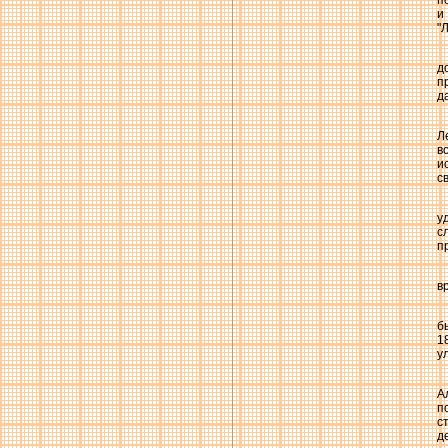
п
и
"
д
п
д
Л
в
и
с
у
с
п
в
б
1
у
А
п
с
д