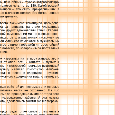
ых, нежнейших и глубоко затрагивающих
ирается чуть не до 180. Какой русский
мансов – это стихи прекраснейших, в
ше всяческих похвал. Его божественная
ого времени.
воего любимого командира Давыдова,
оманса написаны на стихи Александра
лее других вдохновляли стихи Огарёва.
ьной: симфония ми минор очень хороша,
концертов для различных инструментов
бли Алябьева изучаются в музыкальных
портрете ниже изображён интереснейший
р повести, по которой была поставлена
 писал.
х известных на ту пору жанрах: это и
 от опер, есть и кантата, и музыка к
рамы. К московской премьере пушкинской
музыку написал композитор Алябьев.
родных песен в сборниках - русских,
 духовного содержания вышло из-под его
аться работой для потомков или которые
 большей части не сохранено. Из 450
торые за прошедшие лихие полтора века
о незаслуженно забыты. А эта музыка
лаву, сделавшись такими же шлягерами,
орца. Ведь то же самое стремление к