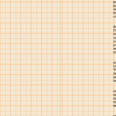
к
р
ч
б
«
Ж
П
Н
т
с
у
ч
о
о
с
"
А
у
п
с
п
п
п
к