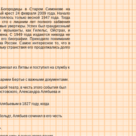
 Богородицы в Старом Симонове на
й крест 24 февраля 2009 года. Начало
оялось только весной 1947 года. Тогда
з сто с лишним лет полного забвения
ровые увертюры. Успех был грандиозным!
 музыканты, как Гилельс, Ойстрах, и
ена. С 1949 года издаются никогда не
 его биографии. Приходило понимание
ва России. Самое интересное то, что в
ьку странствия его продолжались долго
риехал из Литвы и поступил на службу к
 армии Бертье с важными документами.
шой театр, в честь этого события был
стовского, Александра Алябьева и
ябьевым в 1827 году, когда
ольдт, Алябьев сочинил в его честь
.