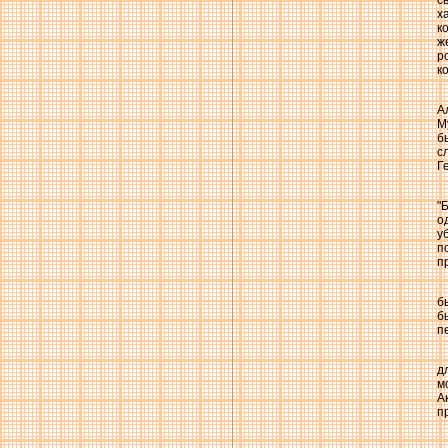
с
х
к
ж
р
к
А
М
б
с
Г
"
о
у
п
п
б
б
п
д
м
А
п