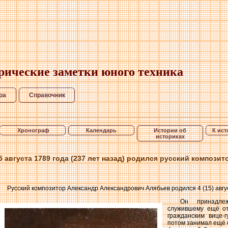
рические заметки юного техника
ра
Справочник
Хронограф
Календарь
Истории об
К ист
историках
5 августа 1789 года (237 лет назад) родился русский компози
Русский композитор Александр Александрович Алябьев родился 4 (15) авгус
Он принадлеж
служившему ещё от
гражданским вице-г
потом занимал ещё 