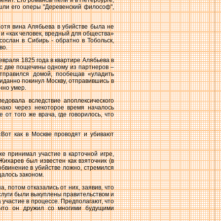
енит. Его романсы пели и в Петербурге,
 шли его оперы "Деревенский философ",
Хотя вина Алябьева в убийстве была не
 и «как человек, вредный для общества»
сослан в Сибирь - обратно в Тобольск,
во.
евраля 1825 года в квартире Алябьева в
ес две пощечины одному из партнеров –
отправился домой, пообещав «уладить
иданно покинул Москву, отправившись в
нно умер.
ледовала вследствие апоплексического
нако через некоторое время началось
от того же врача, где говорилось, что
«Вот как в Москве проводят и убивают
е принимал участие в карточной игре,
ихарев был известен как взяточник (в
 обвинение в убийстве ложно, стремился
щалось законом.
, потом отказались от них, заявив, что
 слуги были выкуплены правительством и
 участие в процессе. Предполагают, что
 что он дружил со многими будущими