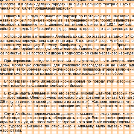
ортреты его писали известные в те времена художники - композитор был знам
 в Москве, и в самых далёких городах. На сцене Большого театра с 1825 г.
Лунная ночь", балет "Волшебный барабан".
Однако в 1825 году погибает его партнёр по карточной игре. Внезапно. 
оказана, он был признан виновным в «запрещенной игре, побоях и пьянстве»
риговорен к лишению чина, дворянства, знаков отличия и в 1827 году был 
алёкий и холодный сибирский город, где когда-то прошло его счастливое детст
Уголовное дело в отношении Алябьева до сих пор остается загадкой. 24 ф
еонтьевском переулке шла карточная игра. В возникшей ссоре Алябьев нан
оронежскому помещику Времеву. Конфликт удалось погасить, и Времев 
сторию как подобает порядочному человеку». Однако спустя три дня он неож
вое поместье, и на постоялом дворе в подмосковном селе Чертаново неожида
При первичном освидетельствовании врач утверждал, что «смерть пос
дара». Формально оснований для уголовного преследования не было, од
ледствие, тело Времева было эксгумировано и появилось второе заключение 
ричиной смерти явился разрыв селезенки, произошедший из-за побоев.
Впоследствии Петр Вяземский иронизировал по поводу этой истории: 
ремя», намекая на фамилию погибшего - Времев.
В конце марта Алябьев и муж его сестры Николай Шатилов, который тож
ыли арестованы. Обер-прокурор московского департамента сената Степан Ж
839 году он лишился своей должности из-за взяток). Жихарев, понимая, что
личить Алябьева и Шатилова в организации «игрецкого общества», что запре
Слуги Алябьева, первоначально давшие показания в пользу своего хозяина
лябьев подговорил их соврать, обещая дать вольную. Вскоре после процесса
олучили вольную, что позволяет заподозрить, что они были вознаграждены за
толь суровое наказание по отношению к Алябьеву было вызвано тем,
екабристами.