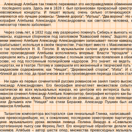
Александр Алябьев так тяжело переживал это несправедливое обвинение,
т последнего шага. Здесь им в 1828 г. был организован прекрасный оркестр
севозможные концерты. И пишет музыку, очень сильно отличающуюся 
оявляются его лучшие романсы: "Зимняя дорога", "Иртыш", "Два ворона". Но
иография Алябьева Александра Александровича как светского человека, 
омпозитор тяжело заболевает.
Через семь лет, в 1832 году, ему разрешено покинуть Сибирь и выехать н
омансы, изданные сборником под заголовком "Кавказский певец". Задолго д
линки именно Алябьев Александр Александрович записывает песни кавказце
брабатывает, используя в своём творчестве. Участвует вместе с Максимовичем
то так полюбился Н. В. Гоголю. В музыкальном салоне друга композитор
ногие произведения Алябьева исполнялись впервые. Власти "прощали" 
азрешили жить у родни в Подмосковье с полным запретом появления в обеи
оскве, но под постоянным полицейским надзором. Это значит: не видеть п
онцертах, ни в театре. Потому и завершили его жизненный и творческий пут
ражданским содержанием, как "Нищая", "Деревенский сторож", "Изба". И 
убликой до сих пор, да практически все его произведения периода ссылок ста
Ни один из первых сочинителей русских романсов не занял такого высоко
лександр Александрович. Его биография впечатляет множеством событ
рактически во всех музыкальных жанрах, но центром его интереса была 
омансов сочинил Александр Алябьев. Композитор, биография которого как бы
 адских душевных муках. Причём написал он романсы, до сих пор являющие
тихи Дельвига или "Нищая" на стихи Беранже. Александр Пушкин был а
омансов Алябьева.
Талантом композитора восторгался сам гениальный Глинка, написавший 
вою превосходнейшую, но, к сожалению, последнюю оркестровую партитуру
цене музыкального урока великая певица Полина Виардо в «Севильск
ортепианную пьесу сам Ференц Лист. Его концертные обработки делали к
нонимов. Алябьев – автор шести опер, множества превосходных музыкаль