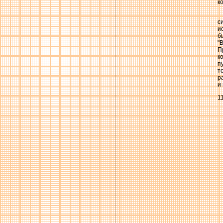
к
с
и
б
"
П
к
п
т
р
и
1