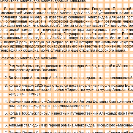
омпозитора Александра Александровича Алябьева.
В настоящее время в Москве, у стен храма Рождества Пресвятой
имволической могиле композитора Александра Алябьева установлен памятны
сполнения ранее никому не известных сочинений Александра Алябьева сост
ыл организован концерт в Московской филармонии, где прозвучали чере
Вариации для скрипки с оркестром", "Третий струнный квартет" и две оркест
ропагандой камерного творчества композитора занимались такие великие
оллективы - хор имени Свешникова, Государственный квартет имени Бетхов
убликованные произведения Алябьева, попутно раскрываются белые пятна
ой великой роли, которую он сыграл во всей истории музыкального искусст
азных архивах продолжают обнаруживать его неизвестные сочинения. Поскол
 география их обширна, могут случиться и ещё открытия подобного плана.
1 фактов об Александре Алябьеве
Род Алябьевых ведет начало от Александра Алябы, который в XVI веке п
московскому князю Василию.
Во Франции Александр Алябьев взял в плен адъютанта наполеоновской
Когда 6 января 1825 года открылся восстановленный после пожара Боль
исполнен драматический пролог «Торжество муз» на музыку Алексея Вер
Фридриха Шольца.
Знаменитый романс «Соловей» на стихи Антона Дельвига был сочинен Ал
композитор находился в тюремном заключении.
Когда в Тобольск прибыл известный путешественник Александр фон Гумб
гимн.
Алябьев стал одним из героев романа Александра Писемского «Масоны»