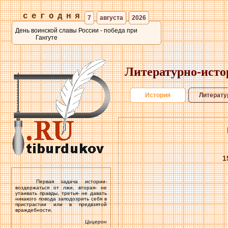
сегодня
7
августа
2026
День воинской славы России - победа при
Гангуте
Литературно-исто
История
Литерату
1
Первая задача истории-
воздержаться от лжи, вторая- не
утаивать правды, третья- не давать
никакого повода заподозрить себя в
пристрастии или в предвзятой
враждебности.
Цицерон