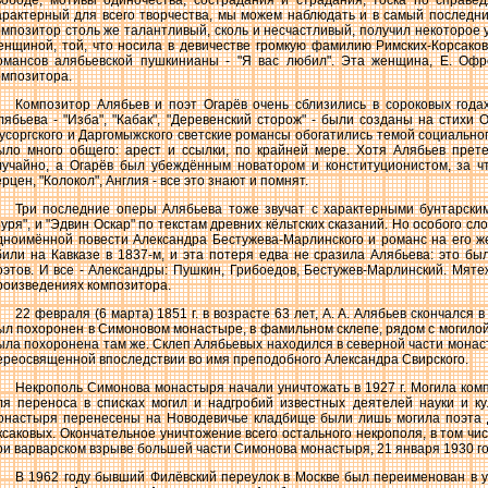
вободе, мотивы одиночества, сострадания и страдания, тоска по справедл
арактерный для всего творчества, мы можем наблюдать и в самый последни
омпозитор столь же талантливый, сколь и несчастливый, получил некоторое
енщиной, той, что носила в девичестве громкую фамилию Римских-Корсаков
омансов алябьевской пушкинианы - "Я вас любил". Эта женщина, Е. Офро
омпозитора.
Композитор Алябьев и поэт Огарёв очень сблизились в сороковых год
лябьева - "Изба", "Кабак", "Деревенский сторож" - были созданы на стихи 
усоргского и Даргомыжского светские романсы обогатились темой социальног
ыло много общего: арест и ссылки, по крайней мере. Хотя Алябьев прет
лучайно, а Огарёв был убеждённым новатором и конституционистом, за ч
ерцен, "Колокол", Англия - все это знают и помнят.
Три последние оперы Алябьева тоже звучат с характерными бунтарски
Буря", и "Эдвин Оскар" по текстам древних кёльтских сказаний. Но особого с
дноимённой повести Александра Бестужева-Марлинского и романс на его же 
били на Кавказе в 1837-м, и эта потеря едва не сразила Алябьева: это б
оэтов. И все - Александры: Пушкин, Грибоедов, Бестужев-Марлинский. Мятеж
роизведениях композитора.
22 февраля (6 марта) 1851 г. в возрасте 63 лет, А. А. Алябьев скончался
ыл похоронен в Симоновом монастыре, в фамильном склепе, рядом с могилой 
ыла похоронена там же. Склеп Алябьевых находился в северной части монаст
ереосвященной впоследствии во имя преподобного Александра Свирского.
Некрополь Симонова монастыря начали уничтожать в 1927 г. Могила ком
ля переноса в списках могил и надгробий известных деятелей науки и ку
онастыря перенесены на Новодевичье кладбище были лишь могила поэта Д. 
ксаковых. Окончательное уничтожение всего остального некрополя, в том чи
ри варварском взрыве большей части Симонова монастыря, 21 января 1930 го
В 1962 году бывший Филёвский переулок в Москве был переименован в ул