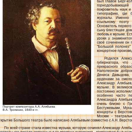
был главой Берг-ко
горнодобывающей
покровитель наук и
типографию, где 
журналы. Именно 
ссыльному поэту
Основатель первого 
сыну блестящее дом
любовь к музыке. Ес
уроки у знаменитог
своё сочинение он 
"Большой полонез" 
концертное произве
Родился Алекс
губернатора, что
прекрасного образ
Наполеоном добров
Дениса Давыдова,
орденами за смело
Александр Алябьев
музыке. В великос
постоянно исполнял
особенно часто п
Александра Алябье
очень близко с Гр
Портрет композитора А.А. Алябьева
Бестужевыми, Муха
В.А. Тропинин, 1840-е гг.
концерты с Верстов
Москве - театраль
ткрытие Большого театра было написано Алябьевым совместно с А.Н. Верстов
По всей стране стала известна музыка, которую сочинял Александр Алябь