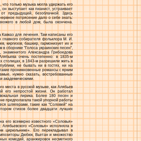
 что только музыка могла удержать его
, он выступает как пианист, устраивает
от предыдущей, безоблачной. Здесь
 нервное потрясение дало о себе знать:
вхожего в любой дом, была окончена.
а Кавказ для лечения. Там написаны его
о главного собирателя фольклора М. И.
в, киргизов, башкир, гармонизует их и
 в сборнике "Голоса украинских песен",
а, знаменитого Александра Грибоедова
Алябьева очень постепенно: в 1835-м
х столицах, в 1843-м разрешили жить в
ублики, не бывать ни в гостях, ни на
ь такие проникновенные романсы с ярким
самые, нужно сказать, востребованные
ли академическими.
го места в русской музыке, как Алябьев
ий его непростой жизни. Он работал
вокальная лирика. Более 180 песен и
 не предполагала такой упорной работы
ся шлягерами, такие как "Соловей" на
втором стихов более двадцати лучших
на его всемирно известного «Соловья»
. Алябьевского «Соловья» исполняла в
ом цирюльнике». Его перекладывал в
омпозиторы Дюбюк, Вьетан и множество
ных комедий, аранжировок несметного