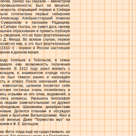
ллегии, сейчас бы сказали – министром
 промышленности. Был он меценат,
 искусств, открывший первую в Сибири
были отпечатаны первые сибирские
Александр Алябьев-старший помогал
 Сумарокову и прозаику Радищеву.
в Сибири театра, он сумел дать своему
ашнее образование и привить глубокую
ть сведения, что он брал фортепианные
о Д. Филда. Во всяком случае, первое
посвятил ему, а это был фортепианный
(1810 г) - первое в России настоящее
дение в данном жанре.
андр Алябьев в Тобольске, в семье
 давало ему возможность получения
ования. В 1812 году ушел воевать с
ольцем, в знаменитом отряде поэта
 он был тяжело ранен и награждён
сть и отвагу. После окончания войны
, композитор, целиком посвятил себя
ветских гостиных очень полюбились и
ись отрывки из его опер, водевилей, а
елись романсы. Украшена биография
ва людьми замечательными: он дружил
ибоедовым, Шаховским, декабристами
новым. Делился планами и обсуждал
ским и братьями Вильегорскими. Жил в
ной жизнью. Даже "Торжество муз" на
ским и Ф. Е. Шольцем.
ев. Фото тогда ещё не существовало, но