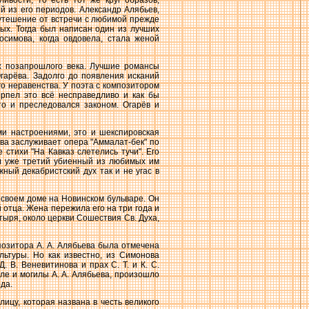
ивости, то есть тот же круг образов,
й из его периодов. Александр Алябьев,
 утешение от встречи с любимой прежде
ых. Тогда был написан один из лучших
симова, когда овдовела, стала женой
ах позапрошлого века. Лучшие романсы
Огарёва. Задолго до появления исканий
о неравенства. У поэта с композитором
ерпел это всё несправедливо и как бы
то и преследовался законом. Огарёв и
ми настроениями, это и шекспировская
лова заслуживает опера "Аммалат-бек" по
стихи "На Кавказ слетелись тучи". Его
ыл уже третий убиенный из любимых им
ный декабристский дух так и не угас в
 в своем доме на Новинском бульваре. Он
отца. Жена пережила его на три года и
ыря, около церкви Сошествия Св. Духа,
позитора А. А. Алябьева была отмечена
льтуры. Но как известно, из Симонова
В. Веневитинова и прах С. Т. и К. С.
сле и могилы А. А. Алябьева, произошло
да.
ицу, которая названа в честь великого