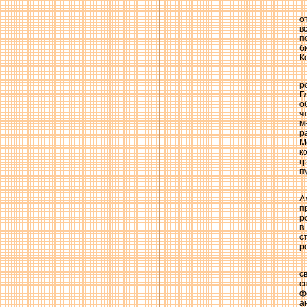
о
в
п
б
К
р
Г
о
ч
м
р
М
к
г
п
А
п
р
в
с
р
с
с
ф
а