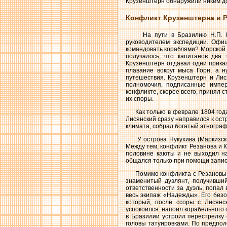
Крузенштерн обнаружили никем до
Конфликт Крузенштерна и 
На пути в Бразилию Н.П. Реза
руководителем экспедиции. Офиц
командовать кораблями? Морской ус
получалось, что капитанов два.
Крузенштерн отдавал одни приказ
плавание вокруг мыса Горн, а н
путешествия. Крузенштерн и Лис
полномочия, подписанные импер
конфликте, скорее всего, принял 
их споры.
Как только в феврале 1804 года
Лисянский сразу направился к остр
климата, собрал богатый этнограф
У острова Нукухива (Маркизские
Между тем, конфликт Резанова и К
половине каюты и не выходил на
общался только при помощи запис
Помимо конфликта с Резановым, 
знаменитый дуэлянт, получивший
ответственности за дуэль, попал
весь экипаж «Надежды». Его безо
который, после ссоры с Лисянс
успокоился: напоил корабельного 
в Бразилии устроил перестрелку 
головы татуировками. По предполо