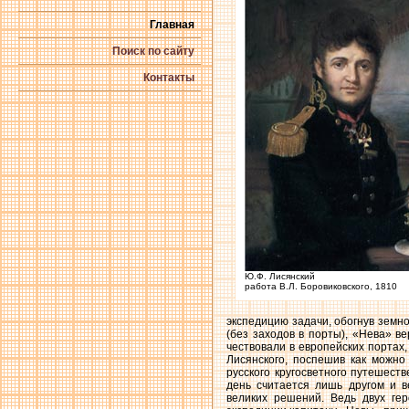
Главная
Поиск по сайту
Контакты
Ю.Ф. Лисянский
работа В.Л. Боровиковского, 1810
экспедицию задачи, обогнув земн
(без заходов в порты), «Нева» в
чествовали в европейских портах
Лисянского, поспешив как можно 
русского кругосветного путешест
день считается лишь другом и 
великих решений. Ведь двух ге