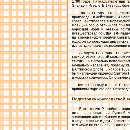
1790 годов. Пятнадцатилетний га
Эланде и Ревеле. В 1789 году был
До 1793 года Ю.Ф. Лисянский 
произведён в лейтенанты и напр
совершенствовался в мореходной 
Франции, особо отличился при пл
бороздил моря и океаны почти
путешествовал по США, в Филаде
на американском корабле был в В
годах он сопровождал английские
изучал колониальные поселения в
27 марта 1797 года Ю.Ф. Лисянс
Россию, обогащённый большим опы
тактики. Значительно пополнились
буквально наперечёт, поэтому к
Балтийском флоте. В ноябре 1802
был награждён орденом Святого Ге
и морских сражениях. Он отлично 
Так, в 1803 году в Санкт-Петерб
принципы морского боя. Перевод э
Подготовка кругосветной э
В это время Российско-америка
освоения территории Русской А
экспедиции для снабжения и защи
выступал так же и друг Лисянског
вельможи не стали пайщиками РАК,