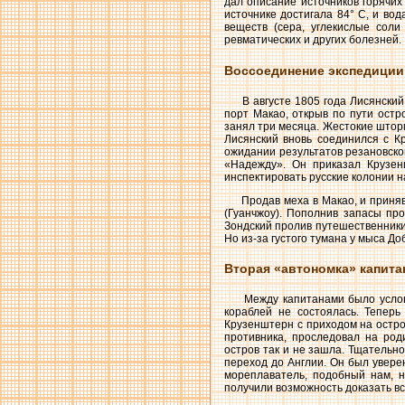
дал описание источников горячих 
источнике достигала 84° С, и во
веществ (сера, углекислые сол
ревматических и других болезней.
Воссоединение экспедиции
В августе 1805 года Лисянский в
порт Макао, открыв по пути остр
занял три месяца. Жестокие шторм
Лисянский вновь соединился с К
ожидании результатов резановско
«Надежду». Он приказал Крузен
инспектировать русские колонии н
Продав меха в Макао, и приняв г
(Гуанчжоу). Пополнив запасы пр
Зондский пролив путешественники
Но из-за густого тумана у мыса До
Вторая «автономка» капита
Между капитанами было условле
кораблей не состоялась. Тепер
Крузенштерн с приходом на остро
противника, проследовал на роди
остров так и не зашла. Тщательн
переход до Англии. Он был увере
мореплаватель, подобный нам, н
получили возможность доказать вс