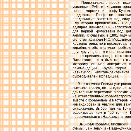
Первоначально проект, подго
усилиями РАК и Крузенштерна
военно-морских сил графу Кушеле
поддержки. Граф не повери
предприятие окажется под силу
Ему вторил привлечённый к оце
адмирал Ханыков. Он настоятел
для первой кругосветки под фл
Англии. К счастью, в 1801 году 
сил стал адмирал Н.С. Мордвинов
Крузенштерна, но и посоветовал 
корабля, чтобы в случае необхо
друг другу в долгом и опасном пл
решил привлечь к подготовке эк
Лисянского – это был моряк выс
которому он мог довериться 
рекомендации Крузенштерна,
назначило капитан-лейтенант
руководителей экспедиции.
В те времена Россия уже распо
высокого класса, но ни одно из н
длительных переходах. Морские 
на отечественных кораблестроит
вместе с корабельным мастером 
командирован в Англию для заку
снаряжения. Выбор пал на 16-
водоизмещением в 450 тонн и 
переименован в «Надежду», второй
Выбирая корабли, Лисянский, не
суммы. За «Неву» и «Надежду» бы