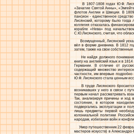
В 1807-1808 годах Ю.Ф. Лисянс
«Зачатие Святой Анны», «Эмгейте
флотов Англии и Швеции. В 1809
пансион - единственное средство
Лисянский, которому было тогда 
коллегия отказалась финансироват
корабле «Нева» под начальством
С.Ю.Лисянского, считая, что обла
Возмущенный, Лисянский уехал в
вёл в форме дневника. В 1812 го
затем, также на свои собственные
Не найдя должного понимания у
книгу на английский язык и в 181
Германии. В отличие от русски
содержащий множество интересны
частности, им впервые подробно 
Ю.Ф. Лисянского стала ценным ис
В труде Лисянского бросается в
возникавших у него в связи с пу
первым начал рассматривать взаи
Так, анализируя причины и ход 
состояние, в котором находил
подвергались эксплуатации и пол
лишь предметы первой необходи
колониальной политики Российс
народам, избегании войн и конфли
Умер путешественник 22 февраля 
мастеров искусств) в Александро