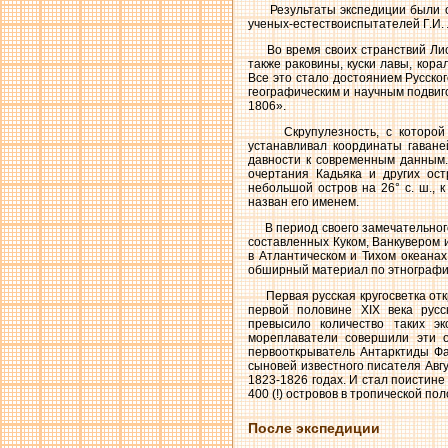
Результаты экспедиции были об
ученых-естествоиспытателей Г.И. Л
Во время своих странствий Лися
также раковины, куски лавы, кора
Все это стало достоянием Русско
географическим и научным подвиго
1806».
Скрупулезность, с которой Ли
устанавливал координаты гаване
давности к современным данным.
очертания Кадьяка и других ос
небольшой остров на 26° с. ш., 
назван его именем.
В период своего замечательного 
составленных Куком, Ванкувером 
в Атлантическом и Тихом океанах
обширный материал по этнографи
Первая русская кругосветка откр
первой половине XIX века русс
превысило количество таких э
мореплаватели совершили эти 
первооткрыватель Антарктиды Ф
сыновей известного писателя Авгу
1823-1826 годах. И стал поистин
400 (!) островов в тропической пол
После экспедиции