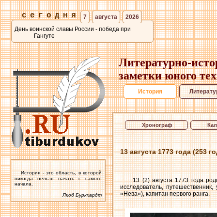
сегодня
7
августа
2026
День воинской славы России - победа при
Гангуте
Литературно-исто
заметки юного те
История
Литерату
Хронограф
Кал
13 августа 1773 года (253 
История - это область, в которой
никогда нельзя начать с самого
13 (2) августа 1773 года роди
начала.
исследователь, путешественник,
«Нева»), капитан первого ранга.
Якоб Буркхардт