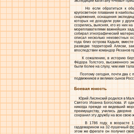
экспедиции капитану «Невы» приш
Но если обратиться к общеиз
кругосветное плавание в наиболь
снаряжения, оснащения экспедици
которых не доходили руки у друг
ссорились, выясняя, кто из них н
мореплавателями важнейших задач
собирал этнографический материал
описал несколько неизвестных ос
года близ острова Кадьяк, вмест
разведке территорий Аляски, зак
впоследствии командор Резанов п
К сожалению, в историю берут 
Фёдора Толстого, высаженного эк
были более на слуху, чем имя тал
Поэтому сегодня, почти два с по
подвижников и великих сынов Росс
Боевая юность
Юрий Лисянский родился в Малоро
Святого Иоанна Богослова. И одн
никогда прежде не видевший моря
преимуществу, учились дворяне
сохранил эту дружбу на всю свою 
В 1786 году, в возрасте 13-и
гардемарином на 32-пушечный фре
этом же фрегате он получил своё