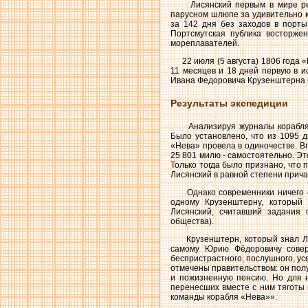
Лисянский первым в мире реши
парусном шлюпе за удивительно к
за 142 дня без заходов в порты
Портсмутская публика восторжен
мореплавателей.
22 июля (5 августа) 1806 года «
11 месяцев и 18 дней первую в и
Ивана Федоровича Крузенштерна в
Результаты экспедиции
Анализируя журналы корабля «
Было установлено, что из 1095 д
«Нева» провела в одиночестве. В
25 801 милю - самостоятельно. Эт
Только тогда было признано, что 
Лисянский в равной степени причас
Однако современники ничего об 
одному Крузенштерну, который
Лисянский, считавший задания 
общества).
Крузенштерн, который знал Лися
самому Юрию Фёдоровичу совер
беспристрастного, послушного, ус
отмечены правительством: он пол
и пожизненную пенсию. Но для 
перенесших вместе с ним тяготы 
команды корабля «Нева»».