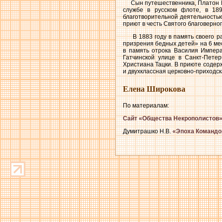
Сын путешественника, Платон Юрь
службе в русском флоте, в 18
благотворительной деятельностью
приют в честь Святого благоверно
В 1883 году в память своего ра
призрения бедных детей» на 6 ме
в память отрока Василия Импера
Гатчинской улице в Санкт-Пете
Христиана Тацки. В приюте содерж
и двухклассная церковно-приходск
Елена Широкова
По материалам:
Сайт «Общества Некрополистов
Думитрашко Н.В.
«Эпоха Командо