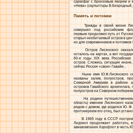
саркофаг с бронзовым якорем и 
«Нева» (скульпторы В.Безродный, 
Память и потомки
Трижды в своей жизни Лисян
совершил под российским флаг
первым продолжил путь от Русско
открыл необитаемый остров в цент
но для современников и потомков 
Остров Лисянского оказался
осталось на картах, а вот госуда
60-е годы XIX века Российская
остров. Сложись ситуация иначе,
сейчас Россия «свои» Гавайи...
Ныне имя Ю.Ф.Лисянского семь
названы залив, полуостров, пр
Северной Америки в районе ар
островов Гавайского архипелага, 
полуостров на Северном побережь
На родине путешественника, 
область) именем Лисянского назв
рядом с домом, где родился Ю. Ф.
протоиереем его отец, был устано
В 1965 году в СССР построен д
Ледокол продолжает работать, в
авиакомпания Аэрофлот в честь Юр