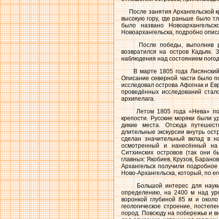
После занятия Архангельской кре
высокую гору, где раньше было т
было названо Новоархангельск
Новоархангельска, подробно опис
После победы, выполнив ряд а
возвратился на остров Кадьяк.
наблюдения над состоянием погоды
В марте 1805 года Лисянский в
Описание северной части было п
исследовал острова Афогнак и Ев
проведённых исследований стало
архипелага.
Летом 1805 года «Нева» посет
крепости. Русские моряки были у
дикие места. Отсюда путешест
длительные экскурсии внутрь ост
сделан значительный вклад в на
осмотренный и нанесённый на 
Ситхинских островов (так они 
главных: Якобиев, Крузов, Баранов
Архангельск получили подробное
Ново-Архангельска, который, по е
Большой интерес для науки пр
определению, на 2400 м над ур
воронкой глубиной 85 м и окол
геологическое строение, постеп
пород. Повсюду на побережье и в