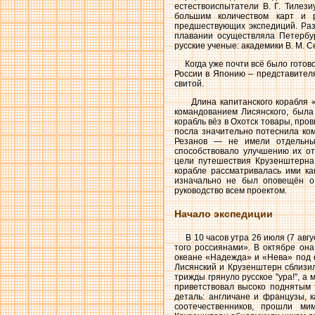
естествоиспытатели В. Г. Тилез
большим количеством карт и 
предшествующих экспедиций. Раз
плавании осуществляла Петербу
русские ученые: академики В. М. Се
Когда уже почти всё было готово
России в Японию – представителя
свитой.
Длина капитанского корабля «Н
командованием Лисянского, была
корабль вёз в Охотск товары, пров
посла значительно потеснила ком
Резанов — не имели отдельных
способствовало улучшению их от
цели путешествия Крузенштерна
корабле рассматривалась ими ка
изначально не был оповещён о
руководство всем проектом.
Начало экспедиции
В 10 часов утра 26 июля (7 авгу
того россиянами». В октябре она
океане «Надежда» и «Нева» под ф
Лисянский и Крузенштерн сблизил
трижды грянуло русское "ура!", 
приветствовал высоко поднятым 
деталь: англичане и французы, 
соотечественников, прошли ми