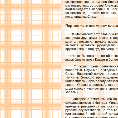
не Крузенштерн, а именно Лисянс
малоизвестных островов Алеутско
подтверждается, версия С.Л. Тол
на остров, где провёл несколько
поселенцы на Ситхе.
Первое «автономное» плав
От Маркизских островов оба кор
потеряли друг друга. Шлюп «Над
капитан посвятил немало време
пытался оставить руководство
Крузенштерна под суд, но губерн
«Нева» Лисянского спокойно, не 
якорь близ острова Кадьяк и боле
С первых дней пребывания в 
побережья. Научные наблюдения 
Ситха. Лисянский получил трево
тлинкиты (колоши), при поддержк
направилась к архипелагу Алекса
десант. Однако крепость Архангел
когда колоши, «получившие сильны
запасы».
Интересно отметить, что по до
сохранившемуся в фондах Минис
прежде в разорённой крепости и
русских осуществляли не только
иллюстрацией той острой конку
отношении островов, прилегающих