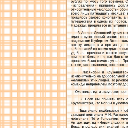
рублях по курсу того времени. 
«исправления» пришлось допл
относительную «молодость» обоих
всего лишь пятнадцать месяцев),
пришлось заново конопатить, а
путешествия в одном из портов
Надежды, прошли все испытания и
В Англии Лисянский купил также 
один искусственный магнит, хр
академиком Шубертом. Все осталь
аптеку лекарств и противоцинг
заболеваний во время длительных
удобная, прочная и соответств
комплект белья и платья. Для ка
провизия была самая лучшая. При
так же, как и солонина, посол ко
Лисянский и Крузенштерн ли
исключительно на добровольной о
желаниями этих людей. Но руковод
команды неприемлем, поэтому до
Охотников идти в кругосветное п
«...Если бы принять всех охо
Крузенштерн, - то мог бы я укомп
Тщательно подбирался и офице
старший лейтенант М.И. Ратманов
лейтенант Пётр Головачев, мич
Антарктиду; на «Неве» служили 
Верх, впоследствии видный ис