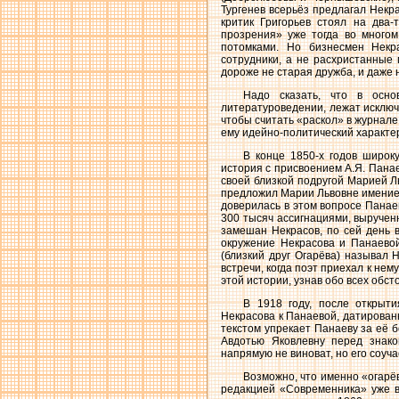
Тургенев всерьёз предлагал Некр
критик Григорьев стоял на два
прозрения» уже тогда во много
потомками. Но бизнесмен Некр
сотрудники, а не расхристанные
дороже не старая дружба, и даже 
Надо сказать, что в осно
литературоведении, лежат исключ
чтобы считать «раскол» в журнале
ему идейно-политический характе
В конце 1850-х годов широк
история с присвоением А.Я. Пана
своей близкой подругой Марией Л
предложил Марии Львовне имение 
доверилась в этом вопросе Панае
300 тысяч ассигнациями, выручен
замешан Некрасов, по сей день 
окружение Некрасова и Панаевой
(близкий друг Огарёва) называл 
встречи, когда поэт приехал к не
этой истории, узнав обо всех обст
В 1918 году, после открыт
Некрасова к Панаевой, датированн
текстом упрекает Панаеву за её 
Авдотью Яковлевну перед знако
напрямую не виноват, но его соуч
Возможно, что именно «огарё
редакцией «Современника» уже в