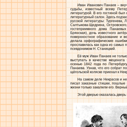
Иван Иванович Панаев – вну
судьбы, известный всему Пете
литературой. В его гостиной был 
литературный салон. Здесь подча
русской литературы: Тургенева, Л
Салтыкова-Щедрина, Островского,
гостеприимного дома Панаевых
Брянская), дочь известного актё
поверхностное образование и в
делала орфографические ошибки 
прославилась как одна из самых п
псевдонимом Н. Станицкий.
Её муж Иван Панаев не только
выступать в качестве мецената 
осенью 1842 года по Петербург
Панаева. Узнав, что его собрат п
щёгольской коляске приехал к Некр
На самом деле Некрасов и не
писал заказные стишки, пошлые 
жизни только закалили его. Верный
Этой дверью оказалась дверь 