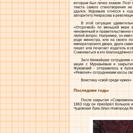
которым был лично знаком. Поэт 
текста самого стихотворения не
удался, Муравьёв отнёсся к «о
авторитету Некрасова в революци
В этой ситуации удивительн
«Отсрочкой» по меньшей мере в
чиновничьей и правительственно-
любой вопрос. Например, он имел 
роде министра, или на своего по
императорского двора, друга сам
пишет или печатает издатель в св
Сомневаться в его благонадёжност
Зато ближайшие сотрудники «
акции с Муравьёвым и закрытия
Жуковский - отправилось в бухг
«Ревизия» сотрудниками кассы сво
Воистину «свой среди чужих
Последние годы
После закрытия «Современни
1863 году он приобрёл большое и
Чудовская Лука (близ Новгорода В