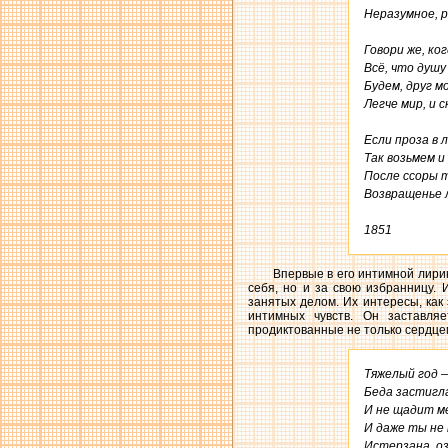
Неразумное, ре
Говори же, ко
Всё, что душу
Будем, друг м
Легче мир, и с
Если проза в 
Так возьмем и 
После ссоры т
Возвращенье лю
1851
Впервые в его интимной лирик
себя, но и за свою избранницу.
занятых делом. Их интересы, как
интимных чувств. Он заставля
продиктованные не только сердцем
Тяжелый год —
Беда застигла
И не щадит мен
И даже ты не 
Истерзана, оз