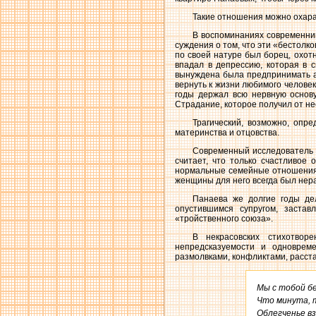
Такие отношения можно охарак
В воспоминаниях современник
суждения о том, что эти «бестолк
по своей натуре был борец, охот
впадал в депрессию, которая в 
вынуждена была предпринимать ак
вернуть к жизни любимого человек
годы держал всю нервную основу
Страдание, которое получил от не
Трагический, возможно, опр
материнства и отцовства.
Современный исследователь 
считает, что только счастливое 
нормальные семейные отношения. 
женщины для него всегда был нер
Панаева же долгие годы де
опустившимся супругом, застав
«тройственного союза».
В некрасовских стихотвор
непредсказуемости и одноврем
размолвками, конфликтами, расс
Мы с тобой бе
Что минута, т
Облегченье вз