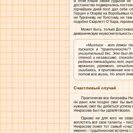
В этом плане своей судьбой он 
достоинство подвергались постоян
горчайших дней поэт дал себе сл
Герцен и Огарёв на Воробьёвых го
ни Тургеневу, ни Толстому, ни те
подобно Скарлетт О`Хара, героине
Может быть, только Достоевс
демоническую неукоснительность 
«Миллион - вот демон Не
пускался в "практичности"
унизительный бес. Это был д
стеной и независимо, спокойн
ребенка пятнадцати лет, очут
мрачного, угрюмого, отъедин
ошибаюсь, я припоминаю кое-ч
потом всю жизнь. Но этот демон
Счастливый случай
Практически все биографы Нек
он рано или поздно смог бы выбр
нужным, смог бы добиться успеха 
Некрасова был бы удовлетворён.
Однако не для кого не секр
воплотить все свои таланты – пис
Некрасову помог тот самый «счас
именно – судьбоносная встреча с