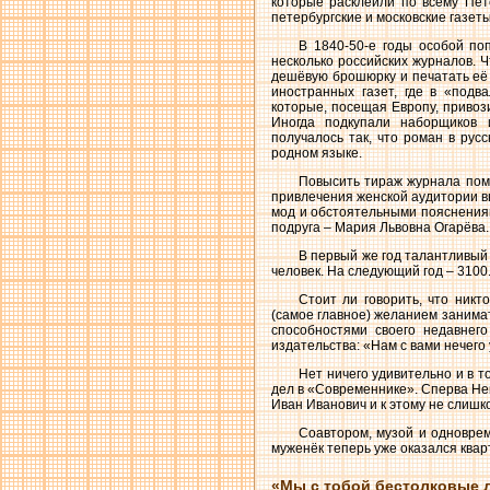
которые расклеили по всему Пет
петербургские и московские газеты
В 1840-50-е годы особой по
несколько российских журналов. 
дешёвую брошюрку и печатать её 
иностранных газет, где в «подв
которые, посещая Европу, привози
Иногда подкупали наборщиков 
получалось так, что роман в ру
родном языке.
Повысить тираж журнала пом
привлечения женской аудитории в
мод и обстоятельными пояснения
подруга – Мария Львовна Огарёва.
В первый же год талантливый
человек. На следующий год – 3100
Стоит ли говорить, что никт
(самое главное) желанием занима
способностями своего недавнего
издательства: «Нам с вами нечего 
Нет ничего удивительно и в т
дел в «Современнике». Сперва Нек
Иван Иванович и к этому не слишко
Соавтором, музой и одновре
муженёк теперь уже оказался ква
«Мы с тобой бестолковые