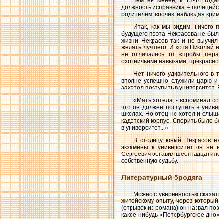
Тем не менее, к 13-14 года
должность исправника – полицейс
родителем, воочию наблюдая крим
Итак, как мы видим, ничего
будущего поэта Некрасова не был
жизни Некрасов так и не выучил
желать лучшего. И хотя Николай н
не отличались от «пробы пера
охотничьими навыками, прекрасно 
Нет ничего удивительного в 
вполне успешно служили царю и 
захотел поступить в университет.
«Мать хотела, - вспоминал с
что он должен поступить в униве
школах. Но отец не хотел и слыша
кадетский корпус. Спорить было бе
в университет...»
В столицу юный Некрасов ех
экзамены в университет он не в
Сергеевич оставил шестнадцатиле
собственную судьбу.
Литературный бродяга
Можно с уверенностью сказать
житейскому опыту, через который
(отрывок из романа) он назвал по
какое-нибудь «Петербургское дно»