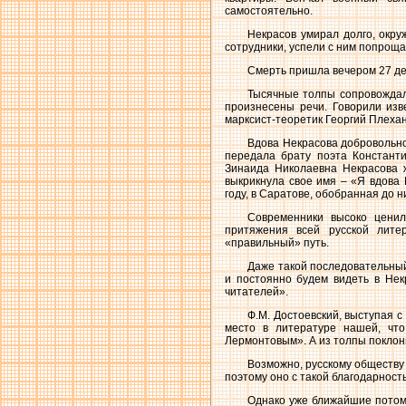
самостоятельно.
Некрасов умирал долго, окру
сотрудники, успели с ним попроща
Смерть пришла вечером 27 дек
Тысячные толпы сопровождал
произнесены речи. Говорили изв
марксист-теоретик Георгий Плеха
Вдова Некрасова добровольно
передала брату поэта Константи
Зинаида Николаевна Некрасова жи
выкрикнула свое имя – «Я вдова 
году, в Саратове, обобранная до н
Современники высоко ценил
притяжения всей русской литер
«правильный» путь.
Даже такой последовательный 
и постоянно будем видеть в Нек
читателей».
Ф.М. Достоевский, выступая с
место в литературе нашей, чт
Лермонтовым». А из толпы поклон
Возможно, русскому обществу
поэтому оно с такой благодарност
Однако уже ближайшие потом