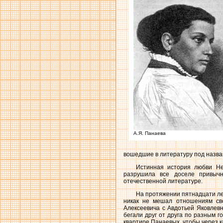
А.Я. Панаева
вошедшие в литературу под назва
Истинная история любви Нек
разрушила все доселе привыч
отечественной литературе.
На протяжении пятнадцати ле
никак не мешал отношениям св
Алексеевича с Авдотьей Яковлев
бегали друг от друга по разным г
квартире Панаевых, чтобы через к