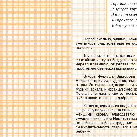
Горячим слово
Я душу падшую
И вся полна гл
Ты прокляла, л
Тебя опутавши
Первоначально, видимо, Фекл
уже вскоре она, если ещё не
по
половину.
Трудно сказать, в какой рол
способным из куска бездушного м
нереализованного отцовства, то
простой человеческой привязанн
Вскоре Феклуша Викторова 
Некрасов приискал удобное имя 
отцом. Затем последовали занят
музыки, вокала и французского 
Фёкла появилась в свете, позна
выбор решительно не одобрили.
Конечно, сделать из солдатск
Некрасову не удалось. Но он наш
женщины своему благодетелю 
умудрённый опытом Некрасов, каза
не была любовь-страдание и
снисходительность старшего к м
ребёнку.