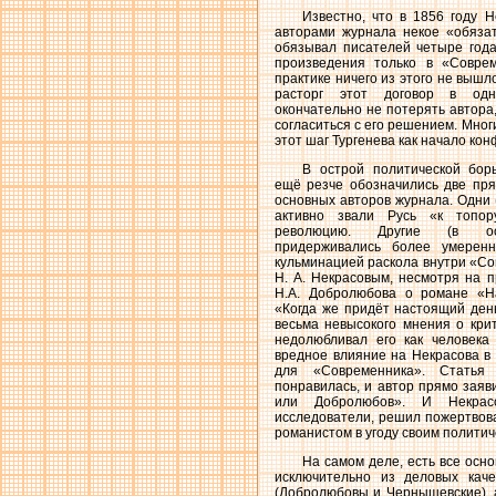
Известно, что в 1856 году 
авторами журнала некое «обязат
обязывал писателей четыре года
произведения только в «Соврем
практике ничего из этого не вышло
расторг этот договор в одн
окончательно не потерять автора
согласиться с его решением. Мно
этот шаг Тургенева как начало кон
В острой политической бор
ещё резче обозначились две пр
основных авторов журнала. Одни
активно звали Русь «к топор
революцию. Другие (в осн
придерживались более умеренн
кульминацией раскола внутри «Со
Н. А. Некрасовым, несмотря на пр
Н.А. Добролюбова о романе «Н
«Когда же придёт настоящий день
весьма невысокого мнения о кри
недолюбливал его как человека 
вредное влияние на Некрасова в
для «Современника». Статья
понравилась, и автор прямо заяв
или Добролюбов». И Некрасо
исследователи, решил пожертвов
романистом в угоду своим политич
На самом деле, есть все осно
исключительно из деловых кач
(Добролюбовы и Чернышевские), а