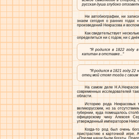
всякое самолюбие в сторону,
русская душа глубоко отзовет
Ни автобиографии, ни записи
знаем сегодня о ранних годах 
произведений Некрасова и воспом
Как свидетельствует несколь
определиться ни с годом, ни с днё
"Я родился в 1822 году 
капитан в отставке..."
"Я родился в 1821 году 22
отец мой стоял тогда с своим п
На самом деле Н.А.Некрасов
современных исследователей такж
области.
Историю рода Некрасовых т
великорусским, но за отсутствие
губернии, куда помещалось столб
офицерскому чину Алексея Сер
утвержденный императором Николае
Когда-то род был очень бог
пристрастию к карточной игре. 
«Предки наши были богаты. Прапрад