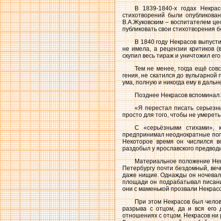
В 1839-1840-х годах Некрас
стихотворений были опубликован
В.А.Жуковским – воспитателем це
публиковать свои стихотворения б
В 1840 году Некрасов выпуст
не имела, а рецензии критиков (
скупил весь тираж и уничтожил его
Тем не менее, тогда ещё сов
гения, не скатился до вульгарно
ума, полную и никогда ему в дал
Позднее Некрасов вспоминал:
«Я перестал писать серьезны
просто для того, чтобы не умереть
С «серьёзными стихами», к
предпринимал неоднократные попы
Некоторое время он числился в
раздобыл у ярославского предвод
Материальное положение Некр
Петербургу почти бездомный, веч
даже нищие. Однажды он ночевал 
площади он подрабатывал писани
они с маменькой прозвали Некрасо
При этом Некрасов был челов
разрыва с отцом, да и вся его 
отношениях с отцом. Некрасов ни р