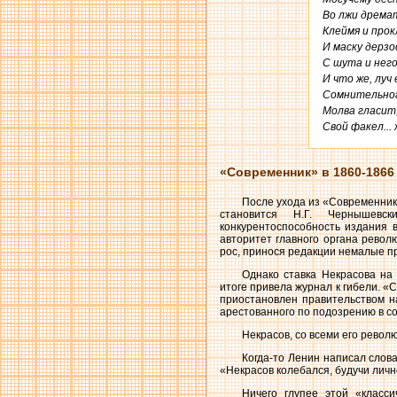
Во лжи дремат
Клеймя и прокл
И маску дерзо
С шута и негод
И что же, луч 
Сомнительног
Молва гласит,
Свой факел...
«Современник» в 1860-1866
После ухода из «Современни
становится Н.Г. Чернышевс
конкурентоспособность издания 
авторитет главного органа рево
рос, принося редакции немалые п
Однако ставка Некрасова на 
итоге привела журнал к гибели. «
приостановлен правительством на
арестованного по подозрению в с
Некрасов, со всеми его револ
Когда-то Ленин написал слов
«Некрасов колебался, будучи лич
Ничего глупее этой «класс