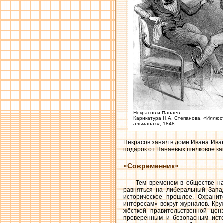
Некрасов и Панаев.
Карикатура Н.А. Степанова, «Иллю
альманах», 1848
Некрасов занял в доме Ивана Ива
подарок от Панаевых шёлковое каш
«Современник»
Тем временем в обществе на
равняться на либеральный Запа
историческое прошлое. Охранит
интересам» вокруг журналов. Кру
жёсткой правительственной це
проверенным и безопасным исто