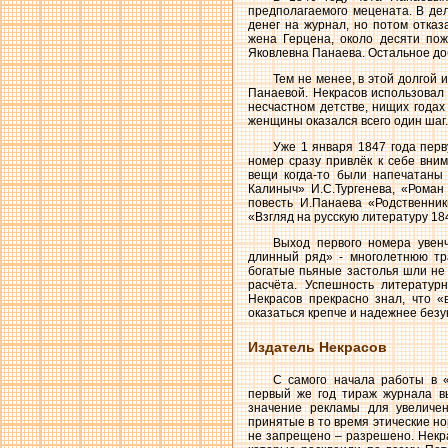
предполагаемого мецената. В дел
денег на журнал, но потом отказ
жена Герцена, около десяти пож
Яковлевна Панаева. Остальное до
Тем не менее, в этой долгой
Панаевой. Некрасов использовал
несчастном детстве, нищих годах
женщины оказался всего один шаг.
Уже 1 января 1847 года перв
номер сразу привлёк к себе вни
вещи когда-то были напечатаны
Калиныч» И.С.Тургенева, «Роман 
повесть И.Панаева «Родственник
«Взгляд на русскую литературу 18
Выход первого номера увен
длинный ряд» - многолетнюю тра
богатые пьяные застолья шли не с
расчёта. Успешность литератур
Некрасов прекрасно знал, что 
оказаться крепче и надежнее без
Издатель Некрасов
С самого начала работы в 
первый же год тираж журнала вы
значение рекламы для увеличе
принятые в то время этические но
не запрещено – разрешено. Некр