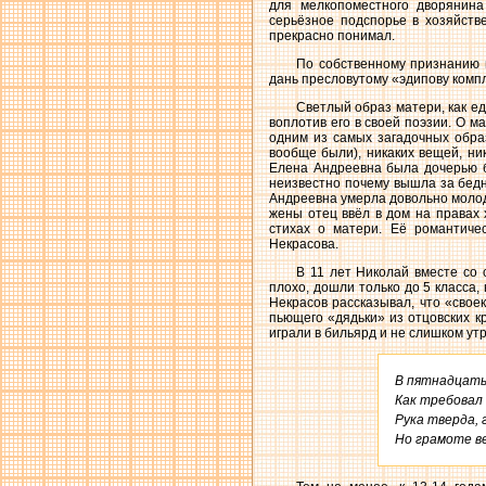
для мелкопоместного дворянина
серьёзное подспорье в хозяйств
прекрасно понимал.
По собственному признанию 
дань пресловутому «эдипову компл
Светлый образ матери, как е
воплотив его в своей поэзии. О м
одним из самых загадочных образ
вообще были), никаких вещей, ни
Елена Андреевна была дочерью б
неизвестно почему вышла за бедн
Андреевна умерла довольно молодо
жены отец ввёл в дом на правах 
стихах о матери. Её романтиче
Некрасова.
В 11 лет Николай вместе со
плохо, дошли только до 5 класса
Некрасов рассказывал, что «свое
пьющего «дядьки» из отцовских к
играли в бильярд и не слишком ут
В пятнадцать 
Как требовал 
Рука тверда, г
Но грамоте в