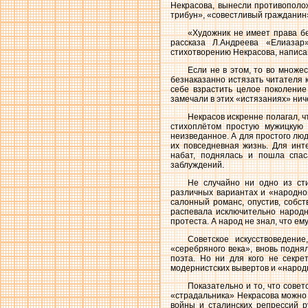
Некрасова, вынесли противополо
трибун», «совестливый гражданин»
«Художник не имеет права бе
рассказа Л.Андреева «Елиазар
стихотворению Некрасова, напис
Если не в этом, то во множе
безнаказанно истязать читателя 
себе взрастить целое поколение
замечали в этих «истязаниях» нич
Некрасов искренне полагал, ч
стихоплётом простую мужицкую п
неизведанное. А для простого люд
их повседневная жизнь. Для инт
набат, поднялась и пошла спас
заблуждений.
Не случайно ни одно из сти
различных вариантах и «народной
салонный романс, опустив, собст
распевала исключительно народн
протеста. А народ не знал, что е
Советское искусствоведени
«серебряного века», вновь подня
поэта. Но ни для кого не секре
модернистских вывертов и «народ
Показательно и то, что сове
«страдальника» Некрасова можно 
войны и сталинских репрессий р