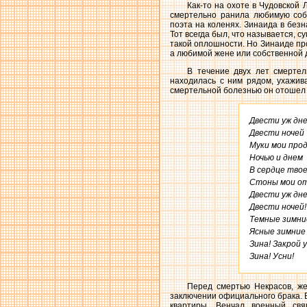
Как-то на охоте в Чудовской
смертельно ранила любимую соба
поэта на коленях. Зинаида в без
Тот всегда был, что называется, 
такой оплошности. Но Зинаиде про
а любимой жене или собственной 
В течение двух лет смерте
находилась с ним рядом, ухажив
смертельной болезнью он отошел на
Двести уж дней
Двести ночей

Муки мои прод
Ночью и днем

В сердце твое
Стоны мои от
Двести уж дней
Двести ночей!

Темные зимние
Ясные зимние н
Зина! Закрой 
Зина! Усни!
Перед смертью Некрасов, же
заключении официального брака. В
квартиры. Венчал военный свя