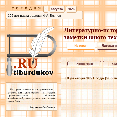
сегодня
6
августа
2026
195 лет назад родился Ф.А. Блинов
Литературно-исто
заметки юного те
История
Литерату
Хронограф
Кал
10 декабря 1821 года (205 л
История почти всегда приписывает
отдельным личностям, а также
правительствам больше
комбинаций, чем у них на самом
деле было.
Жермена де Сталь