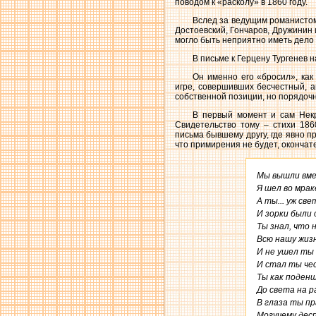
поводом к «расколу» в 1860 году.
Вслед за ведущим романистом
Достоевский, Гончаров, Дружини
могло быть неприятно иметь дело 
В письме к Герцену Тургенев 
Он именно его «бросил», ка
игре, совершивших бесчестный, 
собственной позиции, но порядочн
В первый момент и сам Некр
Свидетельство тому – стихи 186
письма бывшему другу, где явно п
что примирения не будет, окончат
Мы вышли вмес
Я шел во мраке
А ты... уж све
И зорки были о
Ты знал, что н
Всю нашу жизн
И не ушел ты с
И стал ты чес
Ты как поденщ
До света на ра
В глаза ты пр
Могучему десп