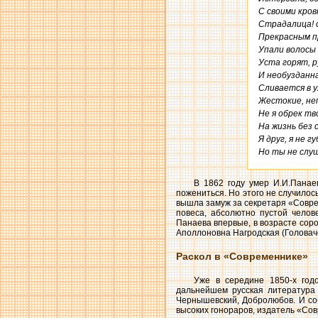
С своими кров
Страдалица! 
Прекрасным пр
Упали волосы д
Уста горят, р
И необузданна
Сливается в у
Жестокие, неп
Не я обрек тв
На жизнь без с
Я друг, я не г
Но ты не слу
В 1862 году умер И.И.Панае
пожениться. Но этого не случилос
вышла замуж за секретаря «Совре
повеса, абсолютно пустой челов
Панаева впервые, в возрасте соро
Аполлоновна Нагродская (Головачё
Раскол в «Современнике»
Уже в середине 1850-х год
дальнейшем русская литература X
Чернышевский, Добролюбов. И соб
высоких гонораров, издатель «Со