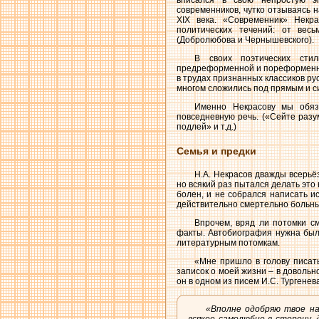
вписался в свою непростую эп
современников, чутко отзываясь 
XIX века. «Современник» Некр
политических течений: от вес
(Добролюбова и Чернышевского).
В своих поэтических сти
предреформенной и пореформенной
в трудах признанных классиков ру
многом сложились под прямым и 
Именно Некрасову мы обя
повседневную речь. («Сейте разу
подлей» и т.д.)
Семья и предки
Н.А. Некрасов дважды всерь
но всякий раз пытался делать это
болен, и не собрался написать ис
действительно смертельно больны
Впрочем, вряд ли потомки с
факты. Автобиография нужна был
литературным потомкам.
«Мне пришло в голову писать
записок о моей жизни – в довольн
он в одном из писем И.С. Тургенев
«Вполне одобряю твое на