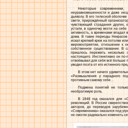
Некоторые современники,
неуравновешенности и даже незд
дьяволу. В его телесной оболочк
свете, прирождённый организатор
чувствующий страдания других, 
устали, в одиночку везти на себ
активность, а временами впадал 
дома. В такие периоды Некрасов
искал крепкий крюк на потолке ил
мировосприятии, отношении к о
собственное существование. В 
пришлось пережить несколько 
настоящего. Инстинктивно он по-п
отвоёвывал для себя всё больше 
уводил поэта от его истинного пр
В этом нет ничего удивительн
«Размышления у парадного под
противным самому себе…
Подмена понятий не только
необратимую роль.
В 1848 год оказался для «
революций. В России свирепство
авторов, до переводов зарубежн
«Современника» оказался под угр
не смогли радикально изменить си