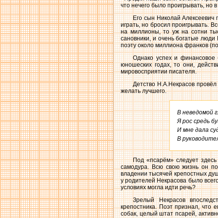
что нечего было проигрывать, но в
Его сын Николай Алексеевич п
играть, но бросил проигрывать. В
на миллионы, то уж на сотни ты
сановники, и очень богатые люди
поэту около миллиона франков (по
Однако успех и финансовое б
юношеских годах, то они, дейст
мировосприятии писателя.
Детство Н.А.Некрасов провёл
желать лучшего.
В неведомой г
Я рос средь бу
И мне дала су
В руководител
Под «псарём» следует здесь
самодура. Всю свою жизнь он по
владении тысячей крепостных душ
у родителей Некрасова было всего
условиях могла идти речь?
Зрелый Некрасов впоследст
крепостника. Поэт признал, что е
собак, целый штат псарей, актив