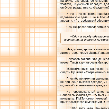
начались разговоры об открытии
хваткой, ни умением наладить дел
он будет разделять их убеждения
И тут в их же среде нашёлся
издательском деле. Ещё в 1843-
апреля», «Петербургский сборник»
Сам Некрасов впоследствии в
«Один я между идеалистам
возлагали на меня как бы мисс
Между тем, кроме желания и 
литераторов, кроме Ивана Панаева
Некрасов заявил, что дешевл
новое. Такой журнал очень быстро
«Современник», как известно
смерти Пушкина «Современник» пер
Плетнёв не имел ни времени,
не приносил никаких доходов, и П
отдать «Современник» в аренду с
На первоначальный взнос, в
Панаев вызвался дать 25 тысяч.
помещика Г.М.Толстого, который
приятельствовал с Марксом и Энг
В 1846 году чета Панаевых