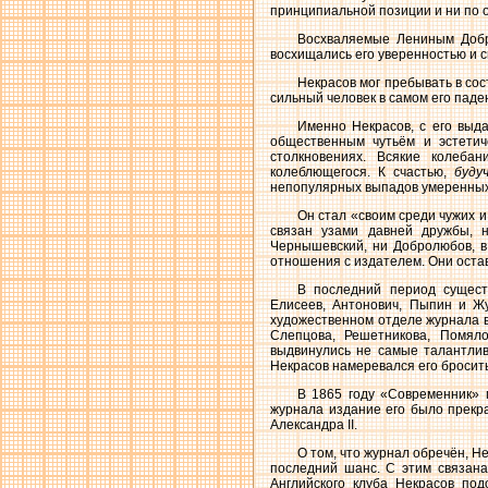
принципиальной позиции и ни по 
Восхваляемые Лениным Добр
восхищались его уверенностью и с
Некрасов мог пребывать в сос
сильный человек в самом его паде
Именно Некрасов, с его выд
общественным чутьём и эстети
столкновениях. Всякие колеб
колеблющегося. К счастью,
буду
непопулярных выпадов умеренных 
Он стал «своим среди чужих и
связан узами давней дружбы, 
Чернышевский, ни Добролюбов, в
отношения с издателем. Они оста
В последний период сущест
Елисеев, Антонович, Пыпин и Жу
художественном отделе журнала в
Слепцова, Решетникова, Помяло
выдвинулись не самые талантлив
Некрасов намеревался его бросить
В 1865 году «Современник» 
журнала издание его было прекр
Александра II.
О том, что журнал обречён, Н
последний шанс. С этим связана
Английского клуба Некрасов под