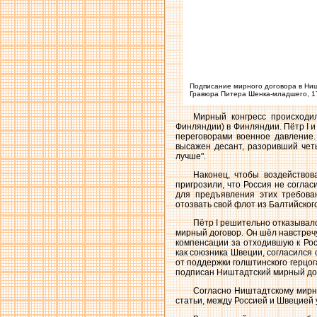
Подписание мирного договора в Ниш
Гравюра Питера Шенка-младшего, 1
Мирный конгресс происходил
Финляндии) в Финляндии. Пётр I 
переговорами военное давление.
высажен десант, разоривший четы
лучше".
Наконец, чтобы воздействов
пригрозили, что Россия не согла
для предъявления этих требова
отозвать свой флот из Балтийског
Пётр I решительно отказывал
мирный договор. Он шёл навстреч
компенсации за отходившую к Рос
как союзника Швеции, согласился 
от поддержки голштинского герцога
подписан Ништадтский мирный до
Согласно Ништадтскому мирно
статьи, между Россией и Швецией 