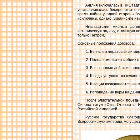
Англия включалась в Ништадт
устанавливалась беспрепятствен
время войны у одной стороны "с
исключены, однако, украинские и
Ништадтский мирный догов
историческую задачу, стоявшую п
только Петром.
Основные положения договора:
Вечный и неразрывный мир 
Полная амнистия с обеих с
Все военные действия прек
Шведы уступают во вечное 
Швеции возвращается Фин
Исповедание веры на данн
После блистательной победы 
Синода титул «Отца Отечества, И
Российской Империей.
Русское государство благ
Всероссийскую империю, могущест