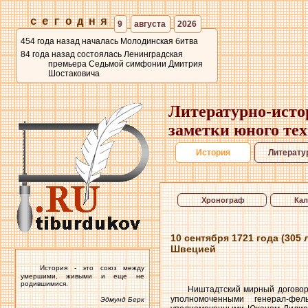
сегодня
9
августа
2026
454 года назад началась Молодинская битва
84 года назад состоялась Ленинградская
премьера Седьмой симфонии Дмитрия
Шостаковича
Литературно-исто
заметки юного те
История
Литерату
Хронограф
Кал
10 сентября 1721 года (30
Швецией
История - это союз между
умершими, живыми и еще не
родившимися.
Ништадтский мирный договор 
уполномоченными генерал-ф
Эдмунд Берк