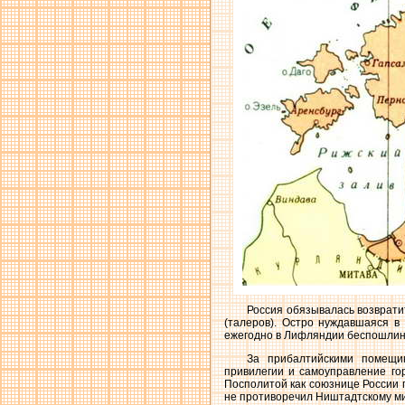
Россия обязывалась возврати
(талеров). Остро нуждавшаяся в
ежегодно в Лифляндии беспошлинн
За прибалтийскими помещи
привилегии и самоуправление го
Посполитой как союзнице России 
не противоречил Ништадтскому ми