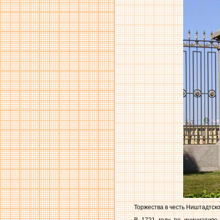
Торжества в честь Ништадтског