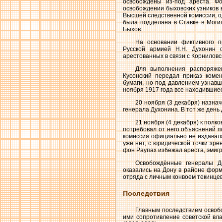
освобождены из-под ареста. Ф
освобождении быховских узников в
Высшей следственной комиссии, од
была подделана в Ставке в Могил
Быхов.
На основании фиктивного п
Русской армией Н.Н. Духонин 
арестованных в связи с Корниловс
Для выполнения распоряжен
Кусонский передал приказ коме
бумаги, но под давлением узнавш
ноября 1917 года все находившие
20 ноября (3 декабря) назн
генерала Духонина. В тот же ден
21 ноября (4 декабря) к полк
потребовал от него объяснений по
комиссия официально не издавала
уже нет, с юридической точки зре
фон Раупах избежал ареста, эмигр
Освобождённые генералы Де
оказались на Дону в районе фор
отряда с личным конвоем текинцев
Последствия
Главным последствием освобо
ими сопротивление советской вла