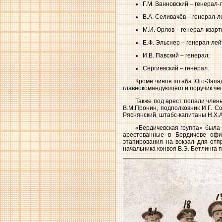
Г.М. Ванновский – генерал
В.А. Селивачёв – генерал-
М.И. Орлов – генерал-квар
Е.Ф. Эльснер – генерал-ле
И.В. Павский – генерал;
Сергиевский – генерал.
Кроме чинов штаба Юго-Запад
главнокомандующего и поручик чешс
Также под арест попали член
В.М.Пронин, подполковник И.Г. Со
Ряснянский, штабс-капитаны Н.Х.А
«Бердичевская группа» была 
арестованные в Бердичеве офи
этапирования на вокзал для отп
начальника конвоя В.Э. Бетлинга 