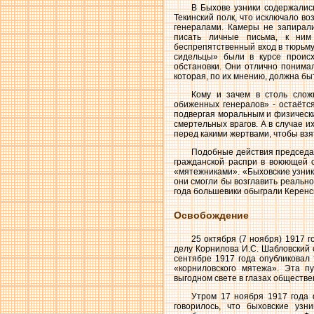
В Быхове узники содержалис
Текинский полк, что исключало в
генералами. Камеры не запирал
писать личные письма, к ним 
беспрепятственный вход в тюрьму
сидельцы» были в курсе проис
обстановки. Они отлично понимал
которая, по их мнению, должна бы
Кому и зачем в столь слож
обиженных генералов» - остаётся 
подвергая моральным и физическим
смертельных врагов. А в случае 
перед какими жертвами, чтобы взя
Подобные действия председа
гражданской распри в воюющей с
«мятежниками». «Быховские узни
они смогли бы возглавить реальн
года большевики обыграли Керенск
Освобождение
25 октября (7 ноября) 1917 
делу Корнилова И.С. Шабловский с
сентябре 1917 года опубликовал
«корниловского мятежа». Эта пу
выгодном свете в глазах обществе
Утром 17 ноября 1917 года 
говорилось, что быховские узн