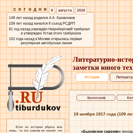
сегодня
8
августа
2026
149 лет назад родился А.А. Ханжонков
109 лет назад начался 6 съезд РСДРП
81 год назад учреждён Нюрнбергский трибунал
и утвержден Устав этого трибунала
102 года назад в Москве открылась первая
регулярная автобусная линия
Литературно-исто
заметки юного те
История
Литерату
Хронограф
Кал
19 ноября 1917 года (109 
Если из истории убрать всю
ложь, то это совсем не значит, что
«Быховское сидение»
(иногд