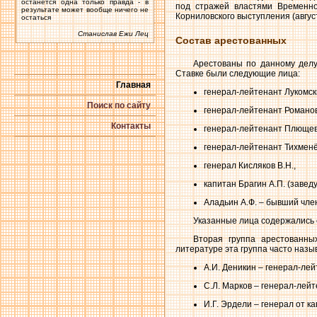
останется одна только правда - в
под стражей властями Временно
результате может вообще ничего не
Корниловского выступления (август 
остаться
Станислав Ежи Лец
Состав арестованных
Арестованы по данному дел
Ставке были следующие лица:
Главная
генерал-лейтенант Лукомск
Поиск по сайту
генерал-лейтенант Романов
Контакты
генерал-лейтенант Плющев
генерал-лейтенант Тихменё
генерал Кисляков В.Н.,
капитан Брагин А.П. (заве
Аладьин А.Ф. – бывший чле
Указанные лица содержались с
Вторая группа арестованны
литературе эта группа часто назы
А.И. Деникин – генерал-ле
С.Л. Марков – генерал-лей
И.Г. Эрдели – генерал от 