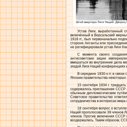
Штаб-квартира Лиги Наций, Дворец 
Устав Лиги, выработанный с
включённый в Версальский мирный
1918 гг., был первоначально подп
стороне Антанты или присоединив
не ратифицировали устав Лиги Нац
С момента своего создани
антисоветские акции империали
вмешаться во внутренние дела мо
эгидой Лиги Наций конференциях 
В середине 1930-х гг. в связ
Японии правительства некоторых го
15 сентября 1934 г. тридцать
содержалось приглашение СССР вс
обычным дипломатическим путём 
Советское правительство ответи
сотрудничества в интересах мира и
18 сентября вопрос о вступл
Наций проголосовали 39 членов Л
членов. Против включения СССР в
воздержались. Таким образом, СС