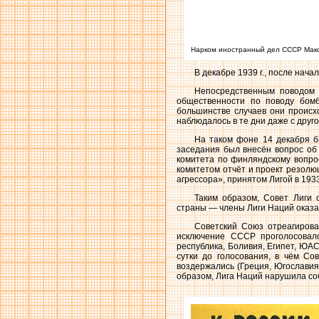
Нарком иностранный дел СССР Макси
В декабре 1939 г., после нач
Непосредственным поводом
общественности по поводу бомб
большинстве случаев они происх
наблюдалось в те дни даже с друго
На таком фоне 14 декабря б
заседания был внесён вопрос об
комитета по финляндскому вопро
комитетом отчёт и проект резолю
агрессора», принятом Лигой в 19
Таким образом, Совет Лиги 
страны — члены Лиги Наций оказа
Советский Союз отреагирова
исключение СССР проголосовало
республика, Боливия, Египет, ЮА
сутки до голосования, в чём С
воздержались (Греция, Югославия,
образом, Лига Наций нарушила со