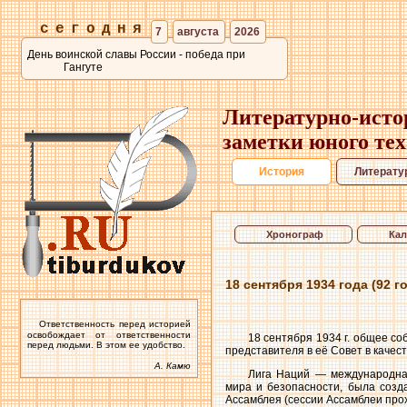
сегодня
7
августа
2026
День воинской славы России - победа при
Гангуте
Литературно-исто
заметки юного те
История
Литерату
Хронограф
Кал
18 сентября 1934 года (92 
Ответственность перед историей
освобождает от ответственности
18 сентября 1934 г. общее с
перед людьми. В этом ее удобство.
представителя в её Совет в качес
А. Камю
Лига Наций — международна
мира и безопасности, была созд
Ассамблея (сессии Ассамблеи прох