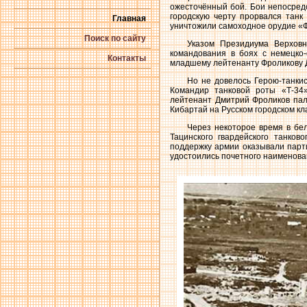
ожесточённый бой. Бои непосред
городскую черту прорвался танк
Главная
уничтожили самоходное орудие «Ф
Поиск по сайту
Указом Президиума Верхов
командования в боях с немецко
Контакты
младшему лейтенанту Фроликову Д
Но не довелось Герою-танки
Командир танковой роты «Т-34»
лейтенант Дмитрий Фроликов пал
Кибартай на Русском городском к
Через некоторое время в бел
Тацинского гвардейского танков
поддержку армии оказывали парт
удостоились почетного наименова