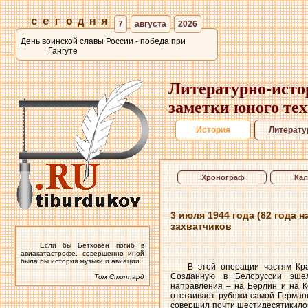
сегодня
7
августа
2026
День воинской славы России - победа при
Гангуте
Литературно-исто
заметки юного те
История
Литерату
Хронограф
Кал
3 июля 1944 года (82 года
захватчиков
Если бы Бетховен погиб в
авиакатастрофе, совершенно иной
была бы история музыки и авиации.
В этой операции частям Кр
Созданную в Белоруссии эшел
Том Стоппард
направления – на Берлин и на К
отстаивает рубежи самой Германии
совершил почти шестидесятикилом