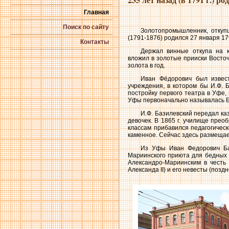
Главная
Поиск по сайту
Золотопромышленник, откупщ
(1791-1876) родился 27 января 179
Контакты
Держал винные откупа на 
вложил в золотые прииски Восто
золота в год.
Иван Фёдорович был извест
учреждения, в котором бы И.Ф. 
постройку первого театра в Уфе,
Уфы первоначально называлась Ба
И.Ф. Базилевский передал ка
девочек. В 1865 г. училище пре
классам прибавился педагогичес
каменное. Сейчас здесь размещае
Из Уфы Иван Федорович Баз
Мариинского приюта для бедных д
Александро-Мариинским в честь
Александа II) и его невесты (поз