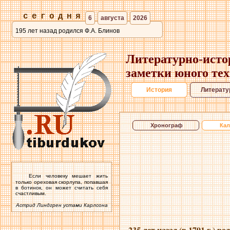
сегодня
6
августа
2026
195 лет назад родился Ф.А. Блинов
Литературно-исто
заметки юного те
История
Литерату
Хронограф
Кал
Если человеку мешает жить
только ореховая скорлупа, попавшая
в ботинок, он может считать себя
счастливым.
Астрид Линдгрен устами Карлсона
235 лет назад (в 1791 г.) 